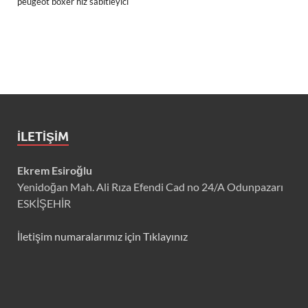
peugeot boxer hız sabitleyici
İLETIŞIM
Ekrem Esiroğlu
Yenidoğan Mah. Ali Rıza Efendi Cad no 24/A Odunpazarı
ESKİŞEHİR
İletişim numaralarımız için Tıklayınız