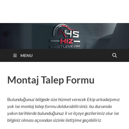
Hizsabitleme.com
Otomobiller cruise control Hiz sabitleyici sistemleri
MENU
Montaj Talep Formu
Bu
lunduğunuz bölgede size hizmet verecek Ekip arkadaşımız
yok ise montaj talep formu doldurabilirsiniz. bu durumda
yakın tarihlerde bulunduğunuz il ve ilçeye gezilerimiz olur ise
bilginiz olması açısından sizinle iletişime geçebiliriz