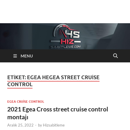
Hizsabitleme.com
Otomobiller cruise control Hiz sabitleyici sistemleri
MENU
ETIKET:
EGEA HEGEA STREET CRUISE
CONTROL
EGEA CRUISE CONTROL
2021 Egea Cross street cruise control
montajı
Aralık 25, 2022
-
by
Hizsabitleme