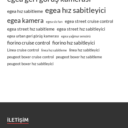
egea hız sabitleyici
egea hız sabitleme
egea kamera
egea street cruise control
egea sis farı
egea street hız sabitleme
egea street hız sabitleyici
egea urban geri görüş kamerası
egea yağmur sensörü
fiorino cruise control
fiorino hız sabitleyici
Linea cruise control
linea hız sabitleyici
linea hız sabitleme
peugeot boxer cruise control
peugeot boxer hız sabitleme
peugeot boxer hız sabitleyici
İLETIŞIM