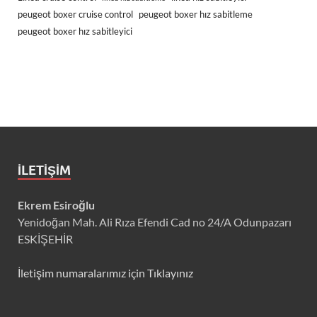
peugeot boxer cruise control
peugeot boxer hız sabitleme
peugeot boxer hız sabitleyici
İLETIŞIM
Ekrem Esiroğlu
Yenidoğan Mah. Ali Rıza Efendi Cad no 24/A Odunpazarı
ESKİŞEHİR
İletişim numaralarımız için Tıklayınız