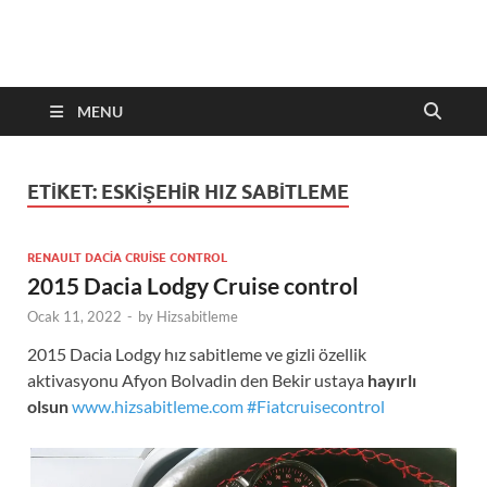
Hizsabitleme.com
Otomobiller cruise control Hiz sabitleyici sistemleri
MENU
ETIKET:
ESKIŞEHIR HIZ SABITLEME
RENAULT DACIA CRUISE CONTROL
2015 Dacia Lodgy Cruise control
Ocak 11, 2022
-
by
Hizsabitleme
2015 Dacia Lodgy hız sabitleme ve gizli özellik
aktivasyonu Afyon Bolvadin den Bekir ustaya
hayırlı
olsun
www.hizsabitleme.com
#Fiatcruisecontrol