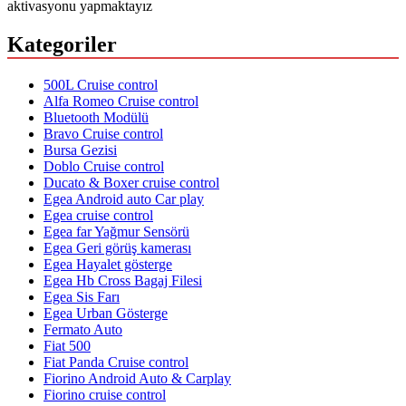
aktivasyonu yapmaktayız
Kategoriler
500L Cruise control
Alfa Romeo Cruise control
Bluetooth Modülü
Bravo Cruise control
Bursa Gezisi
Doblo Cruise control
Ducato & Boxer cruise control
Egea Android auto Car play
Egea cruise control
Egea far Yağmur Sensörü
Egea Geri görüş kamerası
Egea Hayalet gösterge
Egea Hb Cross Bagaj Filesi
Egea Sis Farı
Egea Urban Gösterge
Fermato Auto
Fiat 500
Fiat Panda Cruise control
Fiorino Android Auto & Carplay
Fiorino cruise control