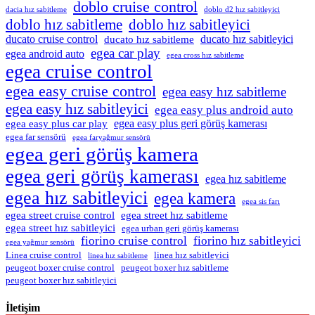
doblo cruise control
dacia hız sabitleme
doblo d2 hız sabitleyici
doblo hız sabitleme
doblo hız sabitleyici
ducato cruise control
ducato hız sabitleyici
ducato hız sabitleme
egea car play
egea android auto
egea cross hız sabitleme
egea cruise control
egea easy cruise control
egea easy hız sabitleme
egea easy hız sabitleyici
egea easy plus android auto
egea easy plus geri görüş kamerası
egea easy plus car play
egea far sensörü
egea faryağmur sensörü
egea geri görüş kamera
egea geri görüş kamerası
egea hız sabitleme
egea hız sabitleyici
egea kamera
egea sis farı
egea street cruise control
egea street hız sabitleme
egea street hız sabitleyici
egea urban geri görüş kamerası
fiorino cruise control
fiorino hız sabitleyici
egea yağmur sensörü
Linea cruise control
linea hız sabitleyici
linea hız sabitleme
peugeot boxer cruise control
peugeot boxer hız sabitleme
peugeot boxer hız sabitleyici
İletişim