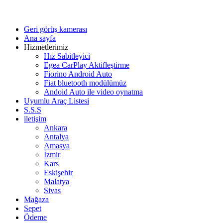
Skip
Hizsabitleme.com
Otomobiller cruise control Hiz sabitleyici sistemleri
to
Geri görüş kamerası
content
Ana sayfa
Hizmetlerimiz
Hız Sabitleyici
Egea CarPlay Aktifleştirme
Fiorino Android Auto
Fiat bluetooth modülümüz
Andoid Auto ile video oynatma
Uyumlu Araç Listesi
S.S.S
iletişim
Ankara
Antalya
Amasya
İzmir
Kars
Eskişehir
Malatya
Sivas
Mağaza
Sepet
Ödeme