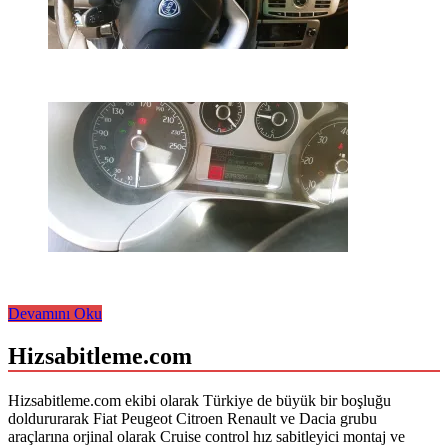
Lancia
Devamını Oku
Delta
Cruise
Hizsabitleme.com
Control
Hizsabitleme.com ekibi olarak Türkiye de büyük bir boşluğu
doldururarak Fiat Peugeot Citroen Renault ve Dacia grubu
araçlarına orjinal olarak Cruise control hız sabitleyici montaj ve