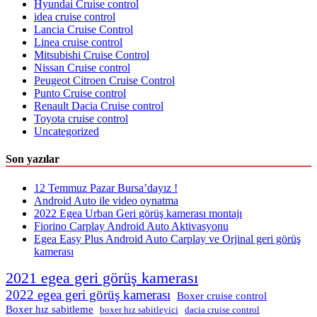
Hyundai Cruise control
idea cruise control
Lancia Cruise Control
Linea cruise control
Mitsubishi Cruise Control
Nissan Cruise control
Peugeot Citroen Cruise Control
Punto Cruise control
Renault Dacia Cruise control
Toyota cruise control
Uncategorized
Son yazılar
12 Temmuz Pazar Bursa’dayız !
Android Auto ile video oynatma
2022 Egea Urban Geri görüş kamerası montajı
Fiorino Carplay Android Auto Aktivasyonu
Egea Easy Plus Android Auto Carplay ve Orjinal geri görüş
kamerası
2021 egea geri görüş kamerası
2022 egea geri görüş kamerası
Boxer cruise control
Boxer hız sabitleme
boxer hız sabitleyici
dacia cruise control