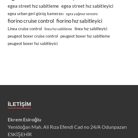
egea street hız sabitleme
egea street hız sabitleyici
egea urban geri görüş kamerası
egea yağmur sensörü
fiorino cruise control
fiorino hız sabitleyici
Linea cruise control
linea hız sabitleyici
linea hız sabitleme
peugeot boxer cruise control
peugeot boxer hız sabitleme
peugeot boxer hız sabitleyici
İLETIŞIM
Ekrem Esiroğlu
Yenidoğan Mah. Ali Rıza Efendi Cad no 24/A Odunpazarı
ESKİŞEHİR