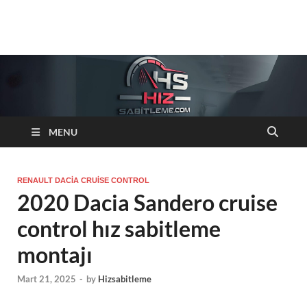
Hizsabitleme.com
Otomobiller cruise control Hiz sabitleyici sistemleri
MENU
RENAULT DACIA CRUISE CONTROL
2020 Dacia Sandero cruise
control hız sabitleme
montajı
Mart 21, 2025
-
by
Hizsabitleme