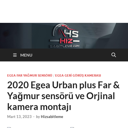
Hizsabitleme.com
Otomobiller cruise control Hiz sabitleyici sistemleri
MENU
EGEA FAR YAĞMUR SENSÖRÜ
/
EGEA GERI GÖRÜŞ KAMERASI
2020 Egea Urban plus Far &
Yağmur sensörü ve Orjinal
kamera montajı
Mart 13, 2023
-
by
Hizsabitleme